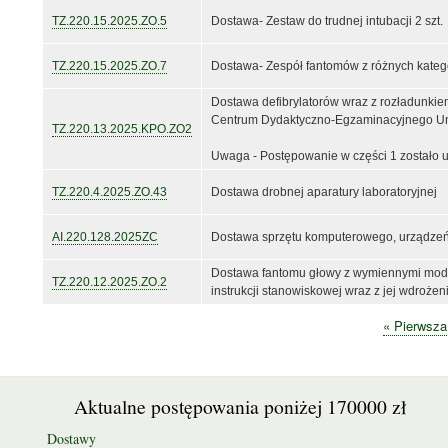
TZ.220.15.2025.ZO.5
Dostawa- Zestaw do trudnej intubacji 2 szt.
TZ.220.15.2025.ZO.7
Dostawa- Zespół fantomów z różnych katego
Dostawa defibrylatorów wraz z rozładunkie
Centrum Dydaktyczno-Egzaminacyjnego Un
TZ.220.13.2025.KPO.ZO2
Uwaga - Postępowanie w części 1 zostało u
TZ.220.4.2025.ZO.43
Dostawa drobnej aparatury laboratoryjnej
AI.220.128.2025ZC
Dostawa sprzętu komputerowego, urządzeń 
Dostawa fantomu głowy z wymiennymi mode
TZ.220.12.2025.ZO.2
instrukcji stanowiskowej wraz z jej wdroż
Pierwsza
« Pierwsza
Stronicowanie
strona
Aktualne postępowania poniżej 170000 zł
Dostawy