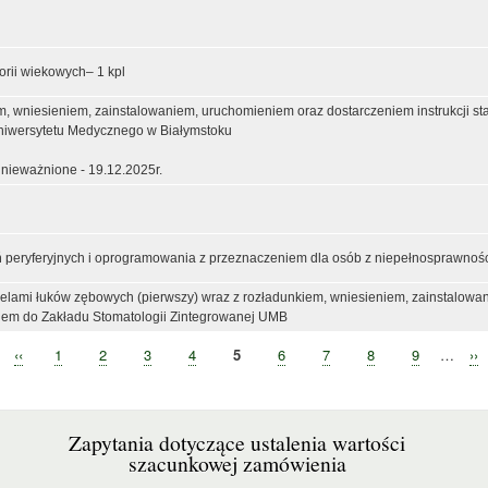
rii wiekowych– 1 kpl
m, wniesieniem, zainstalowaniem, uruchomieniem oraz dostarczeniem instrukcji s
iwersytetu Medycznego w Białymstoku
nieważnione - 19.12.2025r.
peryferyjnych i oprogramowania z przeznaczeniem dla osób z niepełnosprawnośc
lami łuków zębowych (pierwszy) wraz z rozładunkiem, wniesieniem, zainstalowa
eniem do Zakładu Stomatologii Zintegrowanej UMB
Poprzednia
‹‹
Strona
1
Strona
2
Strona
3
Strona
4
Bieżąca
5
Strona
6
Strona
7
Strona
8
Strona
9
…
Na
››
strona
strona
st
Zapytania dotyczące ustalenia wartości
szacunkowej zamówienia