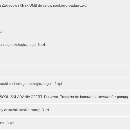
a Zakładów i Klinik UMB do celów naukowo-badawczych
l.
nia ginekologicznego- 3 szt.
uki badania ginekologicznego – 2 kpl.
 SKŁADANIA OFERT- Dostawa- Trenażer do tamowania krwawień z pompą- ko
 wskaźnik kostka-ramię- 3 szt
h– 3 kpl.