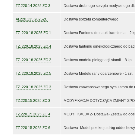
TZ.220.14.2025.ZO.3
Dostawa drobnego sprzętu medycznego dl
AI.220.135.2025ZC
Dostawa sprzętu komputerowego.
TZ. 220.18.2025.ZO.1
Dostawa Fantomu do nauki karmienia – 2 kp
TZ. 220.18.2025.ZO.4
Dostawa fantomu ginekologicznego do bada
TZ. 220.18.2025.ZO.2
Dostawa modelu pielęgnacji stomii – 8 kpl.
TZ. 220.18.2025.ZO.5
Dostawa Modelu rany oparzeniowej- 1 szt.
TZ. 220.18.2025.ZO.3
Dostawa zaawansowanego symulatora do na
TZ.220.15.2025.ZO.3
MODYFIKACJA DOTYCZĄCA ZMIANY SPOSOBU
TZ.220.15.2025.ZO.4
MODYFIKACJA 2- Dostawa- Zestaw do oceny
TZ.220.15.2025.ZO.6
Dostawa- Model przekroju dróg oddechowyc