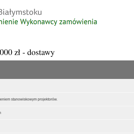
Przejdź
do
treści
000 zł - dostawy
leniem stanowiskowym projektorów.
h