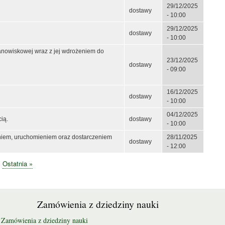
29/12/2025
dostawy
- 10:00
29/12/2025
dostawy
- 10:00
tanowiskowej wraz z jej wdrożeniem do
23/12/2025
dostawy
- 09:00
16/12/2025
dostawy
- 10:00
04/12/2025
ią.
dostawy
- 10:00
niem, uruchomieniem oraz dostarczeniem
28/11/2025
dostawy
- 12:00
stępna
Ostatnia
Ostatnia »
rona
strona
Zamówienia z dziedziny nauki
Zamówienia z dziedziny nauki