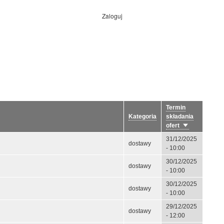
Zaloguj
Menu
konta
użytkownika
Termin
Kategoria
składania
ofert
Sortuj
rosnąco
31/12/2025
dostawy
- 10:00
30/12/2025
dostawy
- 10:00
30/12/2025
dostawy
- 10:00
29/12/2025
dostawy
- 12:00