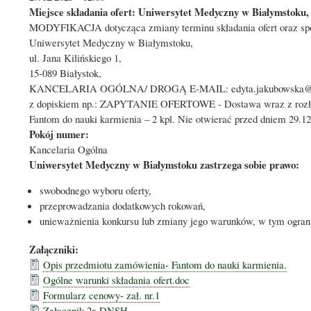
Miejsce składania ofert: Uniwersytet Medyczny w Białymstoku, 
MODYFIKACJA dotycząca zmiany terminu składania ofert oraz sposo
Uniwersytet Medyczny w Białymstoku,
ul. Jana Kilińskiego 1,
15-089 Białystok,
KANCELARIA OGÓLNA/ DROGĄ E-MAIL: edyta.jakubowska@u
z dopiskiem np.: ZAPYTANIE OFERTOWE - Dostawa wraz z rozładun
Fantom do nauki karmienia – 2 kpl. Nie otwierać przed dniem 29.12.
Pokój numer:
Kancelaria Ogólna
Uniwersytet Medyczny w Białymstoku zastrzega sobie prawo:
swobodnego wyboru oferty,
przeprowadzania dodatkowych rokowań,
unieważnienia konkursu lub zmiany jego warunków, w tym ogran
Załączniki:
Opis przedmiotu zamówienia- Fantom do nauki karmienia.
Ogólne warunki składania ofert.doc
Formularz cenowy- zał. nr.1
Załącznik 2a DNSH