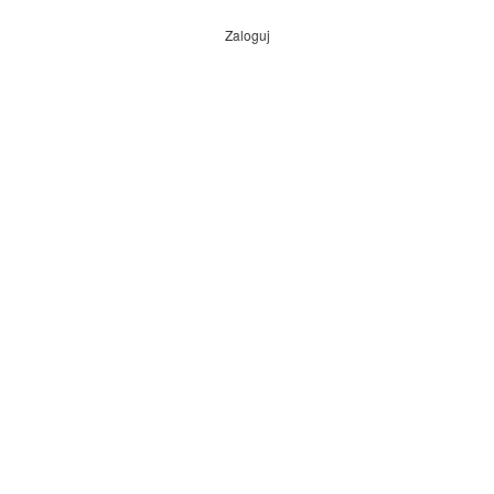
Zaloguj
Menu
konta
użytkownika