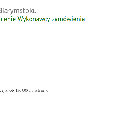
Przejdź
do
treści
ej kwoty 130 000 złotych netto