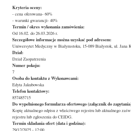
Kryteria oceny:
- cena oferowana- 60%
- warunki gwarancji- 40%
Termin / okres wykonania zamówienia:
Od 16.02. do 26.03.2026 r.
Szczegółowe informacje można uzyskać pod adresem:
Uniwersytet Medyczny w Białymstoku, 15-089 Białystok, ul. Jana K
Dział:
Dział Zaopatrzenia
Numer pokoju:
7
Osoba do kontaktu z Wykonawcami:
Edyta Jakubowska
Telefon kontaktowy:
857485715
Do wypełnionego formularza ofertowego (załącznik do zapytania)
Kopię aktualnego odpisu z właściwego rejestru lub aktualnego zaś
rejestru lub zgłoszenia do CEIDG.
Termin składania ofert (data i godzina):
29/12/2025 - 12:00