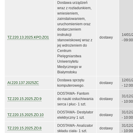
Dostawa urządzeń
wraz z rozładunkiem,
wniesieniem,
zainstalowaniem,
uruchomieniem oraz
dostarczeniem
instrukcji
14/01/
TZ.220.13.2025.KPO.ZO1
dostawy
stanowiskowej wraz z
- 09:00
jej wdrożeniem do
Centrum
Pielęgniarstwa
Uniwersytetu
Medycznego w
Białymstoku
Dostawa sprzętu
12/01/
AI.220.137.2025ZC
dostawy
komputerowego.
- 12:00
DOSTAWA- Fantom
31/12/
TZ.220.15.2025.ZO.9
do nauki osłuchiwania
dostawy
- 10:00
serca i płuc- 1 szt.
DOSTAWA- Destylator
31/12/
TZ.220.15.2025.ZO.10
dostawy
elektryczny 1 szt.
- 10:00
DOSTAWA- Analizator
31/12/
TZ.220.15.2025.ZO.8
dostawy
składu ciała- 1 szt.
- 10:00