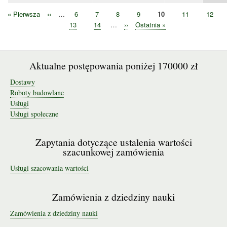
Pierwsza
« Pierwsza
Poprzednia
‹‹
…
Strona
6
Strona
7
Strona
8
Strona
9
Bieżąca
10
Strona
11
Strona
12
Stronicowanie
strona
strona
strona
Strona
13
Strona
14
…
Następna
››
Ostatnia
Ostatnia »
strona
strona
Aktualne postępowania poniżej 170000 zł
Dostawy
Roboty budowlane
Usługi
Usługi społeczne
Zapytania dotyczące ustalenia wartości
szacunkowej zamówienia
Usługi szacowania wartości
Zamówienia z dziedziny nauki
Zamówienia z dziedziny nauki