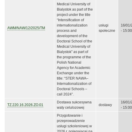
Medical University of
Bialystok as part of the
project under the title
“Intensification of
internationalization
usługi
16/01/
AWM/NAW/12/2025/TM
process and
społeczne
- 15:00
development of the
Doctoral School of the
Medical University of
Bialystok” as part of
the programme of the
Polish National
Agency for Academic
Exchange under the
title: “STER NAWA–
Internationalization of
Doctoral Schools –
call 2024”.
Dostawa sukcesywna
16/01/
TZ.220.16.2026.ZO.01
dostawy
waty celulozowej
- 15:00
Przygotowanie i
przeprowadzenie
usługi szkoleniowej w
2026 r. polegającej na