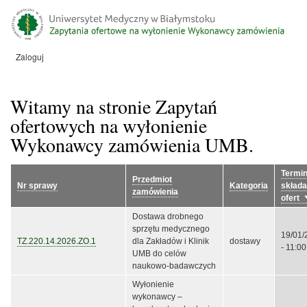
Przejdź
do
treści
Zaloguj
Menu
konta
użytkownika
Witamy na stronie Zapytań
ofertowych na wyłonienie
Wykonawcy zamówienia UMB.
Termi
Przedmiot
Nr sprawy
Kategoria
składa
zamówienia
ofert
S
Dostawa drobnego
sprzętu medycznego
19/01/
TZ.220.14.2026.ZO.1
dla Zakładów i Klinik
dostawy
- 11:00
UMB do celów
naukowo-badawczych
Wyłonienie
wykonawcy –