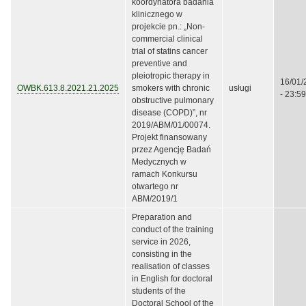
koordynatora badania
klinicznego w
projekcie pn.: „Non-
commercial clinical
trial of statins cancer
preventive and
pleiotropic therapy in
16/01/
OWBK.613.8.2021.21.2025
smokers with chronic
usługi
- 23:59
obstructive pulmonary
disease (COPD)”, nr
2019/ABM/01/00074.
Projekt finansowany
przez Agencję Badań
Medycznych w
ramach Konkursu
otwartego nr
ABM/2019/1
Preparation and
conduct of the training
service in 2026,
consisting in the
realisation of classes
in English for doctoral
students of the
Doctoral School of the