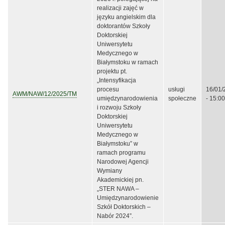
realizacji zajęć w
języku angielskim dla
doktorantów Szkoły
Doktorskiej
Uniwersytetu
Medycznego w
Białymstoku w ramach
projektu pt.
„Intensyfikacja
procesu
usługi
16/01/
AWM/NAW/12/2025/TM
umiędzynarodowienia
społeczne
- 15:00
i rozwoju Szkoły
Doktorskiej
Uniwersytetu
Medycznego w
Białymstoku” w
ramach programu
Narodowej Agencji
Wymiany
Akademickiej pn.
„STER NAWA –
Umiędzynarodowienie
Szkół Doktorskich –
Nabór 2024”.