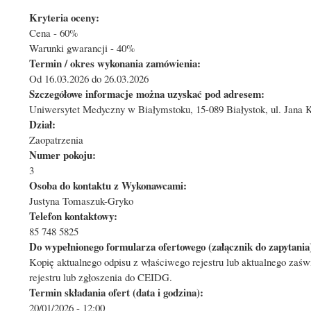
Kryteria oceny:
Cena - 60%
Warunki gwarancji - 40%
Termin / okres wykonania zamówienia:
Od 16.03.2026 do 26.03.2026
Szczegółowe informacje można uzyskać pod adresem:
Uniwersytet Medyczny w Białymstoku, 15-089 Białystok, ul. Jana K
Dział:
Zaopatrzenia
Numer pokoju:
3
Osoba do kontaktu z Wykonawcami:
Justyna Tomaszuk-Gryko
Telefon kontaktowy:
85 748 5825
Do wypełnionego formularza ofertowego (załącznik do zapytania)
Kopię aktualnego odpisu z właściwego rejestru lub aktualnego zaś
rejestru lub zgłoszenia do CEIDG.
Termin składania ofert (data i godzina):
20/01/2026 - 12:00