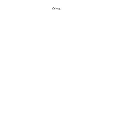
Zaloguj
Menu
konta
użytkownika