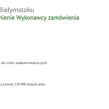
Przejdź
do
treści
B do celów naukowo-badawczych
ej kwoty 130 000 złotych netto