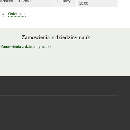
działem na 1 część.
dostawy
10:00
Następna
››
Ostatnia
Ostatnia »
strona
strona
Zamówienia z dziedziny nauki
Zamówienia z dziedziny nauki