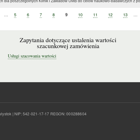
h dla poszczególnych Klinik i Zakładów UMB do celów naukowo-badawczych z po
oprzednia
…
Strona
5
Strona
6
Strona
7
Strona
8
Bieżąca
9
Strona
10
Strona
11
Strona
12
Strona
13
…
trona
strona
Zapytania dotyczące ustalenia wartości
szacunkowej zamówienia
Usługi szacowania wartości
Białystok | NIP: 542-021-17-17 REGON: 000288604