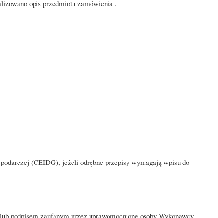
alizowano opis przedmiotu zamówienia .
Gospodarczej (CEIDG), jeżeli odrębne przepisy wymagają wpisu do
ym lub podpisem zaufanym przez uprawomocnione osoby Wykonawcy.