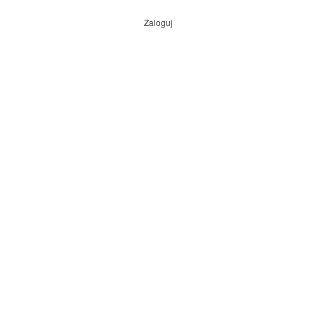
Zaloguj
Menu
konta
użytkownika