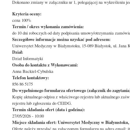
Dokonano zmiany w załączniku nr 1, polegającej na wykreśleniu j
Kryteria oceny:
cena 100%
Termin / okres wykonania zamówienia:
do 10 dni roboczych od daty podpisania umowy/otrzymania zamówi
Szczegółowe informacje można uzyskać pod adresem:
Uniwersytet Medyczny w Białymstoku, 15-089 Białystok, ul. Jana K
Dział:
Dział Informatyki
Osoba do kontaktu z Wykonawcami:
Anna Backiel-Cybulska
Telefon kontaktowy:
856 86 5175
Do wypełnionego formularza ofertowego (załącznik do zapytania)
Kopię aktualnego odpisu z właściwego rejestru lub aktualnego zaś
rejestru lub zgłoszenia do CEIDG.
Termin składania ofert (data i godzina):
27/05/2026 - 10:00
Miejsce składania ofert: Uniwersytet Medyczny w Białymstoku, 
Ofertę należy przesłać na załączonym formularzu na adres email