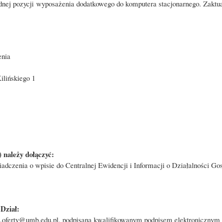
ednej pozycji wyposażenia dodatkowego do komputera stacjonarnego. Zaktu
enia
ilińskiego 1
 należy dołączyć:
wiadczenia o wpisie do Centralnej Ewidencji i Informacji o Działalności 
Dział:
: it.oferty@umb.edu.pl, podpisaną kwalifikowanym podpisem elektroniczn