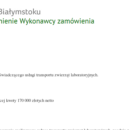
Przejdź
do
treści
iadczącego usługi transportu zwierząt laboratoryjnych.
ej kwoty 170 000 złotych netto
esywnie realizowaną usługę transportu zwierząt laboratoryjnych, zgodnie