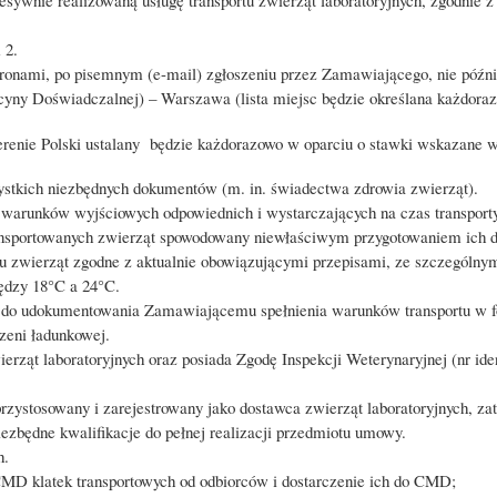
 2.
ronami, po pisemnym (e-mail) zgłoszeniu przez Zamawiającego, nie późni
ycyny Doświadczalnej) – Warszawa (lista miejsc będzie określana każdora
terenie Polski ustalany będzie każdorazowo w oparciu o stawki wskazane w § 
ystkich niezbędnych dokumentów (m. in. świadectwa zdrowia zwierząt).
warunków wyjściowych odpowiednich i wystarczających na czas transport
ransportowanych zwierząt spowodowany niewłaściwym przygotowaniem ich 
 zwierząt zgodne z aktualnie obowiązującymi przepisami, ze szczególny
ędzy 18°C a 24°C.
do udokumentowania Zamawiającemu spełnienia warunków transportu w fo
zeni ładunkowej.
ierząt laboratoryjnych oraz posiada Zgodę Inspekcji Weterynaryjnej (nr
przystosowany i zarejestrowany jako dostawca zwierząt laboratoryjnych, 
iezbędne kwalifikacje do
pełnej realizacji przedmiotu umowy.
h.
MD klatek transportowych od odbiorców i dostarczenie ich do CMD;