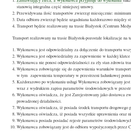
stanowią integralna część niniejszej umowy.
Przewidywana ilość transportów zwierząt miesięcznie: minimum
Data odbioru zwierząt będzie uzgadniana każdorazowo między st
Transport będzie realizowany na trasie Białystok (Centrum Med
Transport realizowany na trasie Białystok-pozostałe lokalizacje na 
Wykonawca jest odpowiedzialny za dołączenie do transportu wsz
Wykonawca jest odpowiedzialny za zapewnienie w każdej klatce 
Wykonawca nie ponosi odpowiedzialności za zły stan zdrowia t
Wykonawca zobowiązuje się do zapewnienia warunków transportu
w tym zapewnienia temperatury w przestrzeni ładunkowej pomi
Każdorazowo po wykonaniu usługi Wykonawca zobowiązany jest 
wraz z wydrukiem zapisu parametrów środowiskowych w przestr
Wykonawca oświadcza, że jest Zarejestrowany jako
dostawca zw
prowadzonej działalności.
Wykonawca oświadcza, iż posiada
środek transportu drogowego 
Wykonawca oświadcza, iż
posiada wszystkie uprawnienia oraz n
Wykonawca posiada
posiadać rejestr parametrów środowiskowyc
Wykonawca
zobowiązany jest do odbioru wypożyczonych przez C