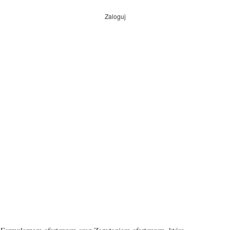
Zaloguj
Menu
konta
użytkownika
 z Formularzem ofertowym oraz Zapytaniem ofertowym, które