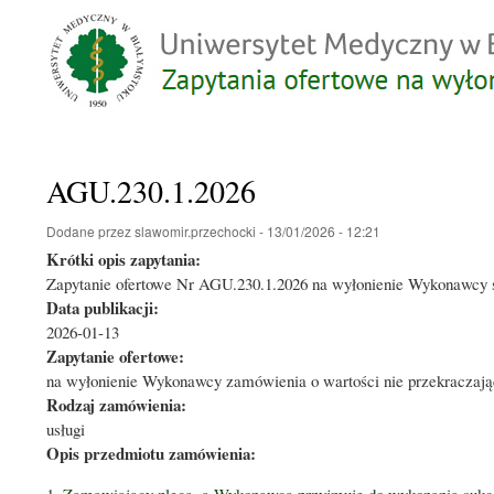
AGU.230.1.2026
Dodane przez
slawomir.przechocki
-
13/01/2026 - 12:21
Krótki opis zapytania:
Zapytanie ofertowe Nr AGU.230.1.2026 na wyłonienie Wykonawcy św
Data publikacji:
2026-01-13
Zapytanie ofertowe:
na wyłonienie Wykonawcy zamówienia o wartości nie przekraczając
Rodzaj zamówienia:
usługi
Opis przedmiotu zamówienia:
Zamawiający zleca, a Wykonawca przyjmuje do wykonania
sukc