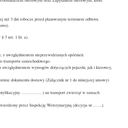
ej niż 3 dni robocze
przed planowanym terminem odbioru.
zowo).
3 ust. 1 lit. a).
y, z uwzględnieniem nieprzewidzianych opóźnień.
do transportu samochodowego.
m uwzględnieniem wymogów dotyczących pojazdu, jak i kierowcy,
rmie dokumentu dostawy (Załącznik nr 1 do niniejszej umowy)
 identyfikacyjny ……………) na transport zwierząt w ramach
zatwierdzony przez Inspekcję Weterynaryjną (decyzja nr…….).