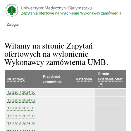
Przejdź
do
treści
Zaloguj
Menu
konta
użytkownika
Witamy na stronie Zapytań
ofertowych na wyłonienie
Wykonawcy zamówienia UMB.
Termin
Przedmiot
Nr sprawy
Kategoria
składania ofert
zamówienia
Sortuj
rosnąco
TZ.220.7.2024.36
TZ.220.8.2024.62
TZ.220.8.2025.1
TZ.220.9.2025.12
TZ.220.8.2025.20