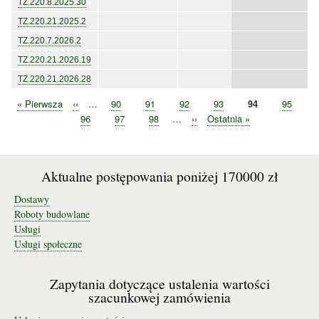
TZ.220.8.2025.30
TZ.220.21.2025.2
TZ.220.7.2026.2
TZ.220.21.2026.19
TZ.220.21.2026.28
Pierwsza
« Pierwsza
Poprzednia
‹‹
…
Strona
90
Strona
91
Strona
92
Strona
93
Bieżąca
94
Strona
95
Stronicowanie
strona
strona
strona
Strona
96
Strona
97
Strona
98
…
Następna
››
Ostatnia
Ostatnia »
strona
strona
Aktualne postępowania poniżej 170000 zł
Dostawy
Roboty budowlane
Usługi
Usługi społeczne
Zapytania dotyczące ustalenia wartości
szacunkowej zamówienia