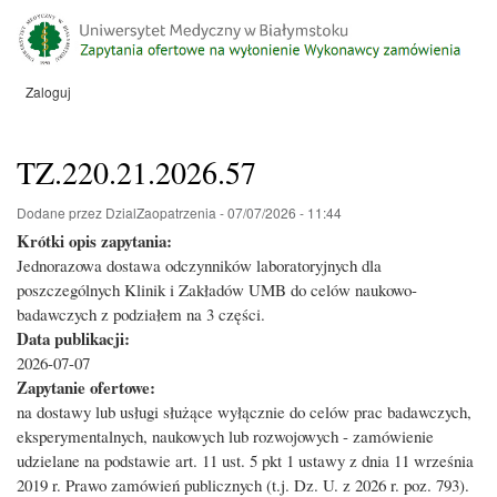
Przejdź
do
treści
Zaloguj
Menu
konta
użytkownika
TZ.220.21.2026.57
Dodane przez
DzialZaopatrzenia
-
07/07/2026 - 11:44
Krótki opis zapytania:
Jednorazowa dostawa odczynników laboratoryjnych dla
poszczególnych Klinik i Zakładów UMB do celów naukowo-
badawczych z podziałem na 3 części.
Data publikacji:
2026-07-07
Zapytanie ofertowe:
na dostawy lub usługi służące wyłącznie do celów prac badawczych,
eksperymentalnych, naukowych lub rozwojowych - zamówienie
udzielane na podstawie art. 11 ust. 5 pkt 1 ustawy z dnia 11 września
2019 r. Prawo zamówień publicznych (t.j. Dz. U. z 2026 r. poz. 793).