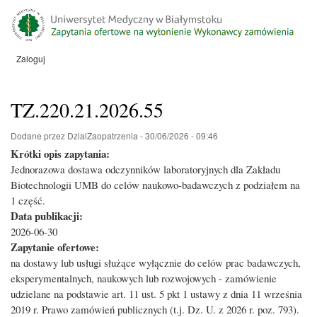
Przejdź
do
treści
Zaloguj
Menu
konta
użytkownika
TZ.220.21.2026.55
Dodane przez
DzialZaopatrzenia
-
30/06/2026 - 09:46
Krótki opis zapytania:
Jednorazowa dostawa odczynników laboratoryjnych dla Zakładu
Biotechnologii UMB do celów naukowo-badawczych z podziałem na
1 część.
Data publikacji:
2026-06-30
Zapytanie ofertowe:
na dostawy lub usługi służące wyłącznie do celów prac badawczych,
eksperymentalnych, naukowych lub rozwojowych - zamówienie
udzielane na podstawie art. 11 ust. 5 pkt 1 ustawy z dnia 11 września
2019 r. Prawo zamówień publicznych (t.j. Dz. U. z 2026 r. poz. 793).