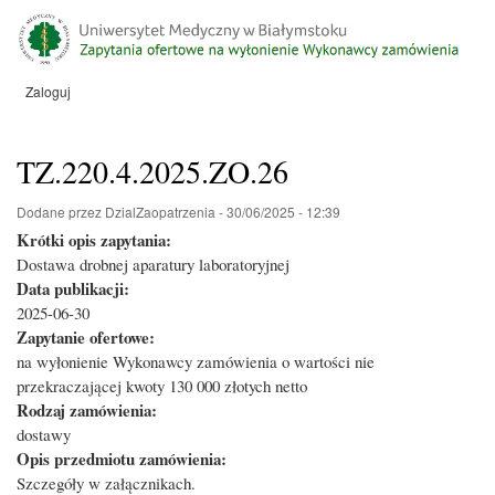
Przejdź
do
treści
Zaloguj
Menu
konta
użytkownika
TZ.220.4.2025.ZO.26
Dodane przez
DzialZaopatrzenia
-
30/06/2025 - 12:39
Krótki opis zapytania:
Dostawa drobnej aparatury laboratoryjnej
Data publikacji:
2025-06-30
Zapytanie ofertowe:
na wyłonienie Wykonawcy zamówienia o wartości nie
przekraczającej kwoty 130 000 złotych netto
Rodzaj zamówienia:
dostawy
Opis przedmiotu zamówienia:
Szczegóły w załącznikach.