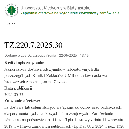
Przejdź
do
treści
Zaloguj
Menu
konta
użytkownika
TZ.220.7.2025.30
Dodane przez
DzialZaopatrzenia
-
22/05/2025 - 13:19
Krótki opis zapytania:
Jednorazowa dostawa odczynników laboratoryjnych dla
poszczególnych Klinik i Zakładów UMB do celów naukowo-
badawczych z podziałem na 7 części.
Data publikacji:
2025-05-22
Zapytanie ofertowe:
na dostawy lub usługi służące wyłącznie do celów prac badawczych,
eksperymentalnych, naukowych lub rozwojowych - Zamówienie
udzielane na podstawie art. 11 ust. 5 pkt 1 ustawy z dnia 11 września
2019 r. – Prawo zamówień publicznych (t.j. Dz. U. z 2024 r. poz. 1320