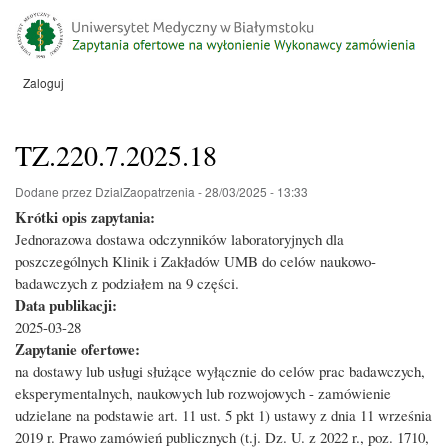
Przejdź
do
treści
Zaloguj
Menu
konta
użytkownika
TZ.220.7.2025.18
Dodane przez
DzialZaopatrzenia
-
28/03/2025 - 13:33
Krótki opis zapytania:
Jednorazowa dostawa odczynników laboratoryjnych dla
poszczególnych Klinik i Zakładów UMB do celów naukowo-
badawczych z podziałem na 9 części.
Data publikacji:
2025-03-28
Zapytanie ofertowe:
na dostawy lub usługi służące wyłącznie do celów prac badawczych,
eksperymentalnych, naukowych lub rozwojowych - zamówienie
udzielane na podstawie art. 11 ust. 5 pkt 1) ustawy z dnia 11 września
2019 r. Prawo zamówień publicznych (t.j. Dz. U. z 2022 r., poz. 1710,