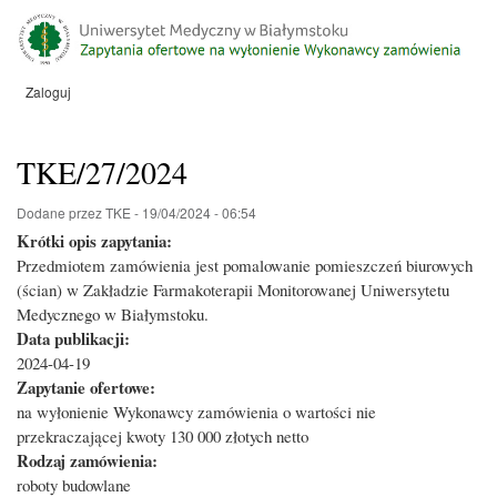
Przejdź
do
treści
Zaloguj
Menu
konta
użytkownika
TKE/27/2024
Dodane przez
TKE
-
19/04/2024 - 06:54
Krótki opis zapytania:
Przedmiotem zamówienia jest pomalowanie pomieszczeń biurowych
(ścian) w Zakładzie Farmakoterapii Monitorowanej Uniwersytetu
Medycznego w Białymstoku.
Data publikacji:
2024-04-19
Zapytanie ofertowe:
na wyłonienie Wykonawcy zamówienia o wartości nie
przekraczającej kwoty 130 000 złotych netto
Rodzaj zamówienia:
roboty budowlane