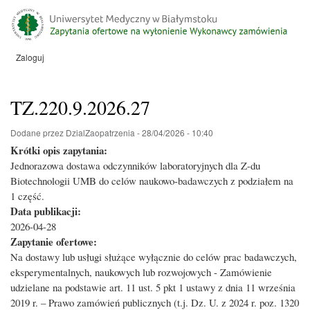
Przejdź
do
treści
Zaloguj
Menu
konta
użytkownika
TZ.220.9.2026.27
Dodane przez
DzialZaopatrzenia
-
28/04/2026 - 10:40
Krótki opis zapytania:
Jednorazowa dostawa odczynników laboratoryjnych dla Z-du
Biotechnologii UMB do celów naukowo-badawczych z podziałem na
1 część.
Data publikacji:
2026-04-28
Zapytanie ofertowe:
Na dostawy lub usługi służące wyłącznie do celów prac badawczych,
eksperymentalnych, naukowych lub rozwojowych - Zamówienie
udzielane na podstawie art. 11 ust. 5 pkt 1 ustawy z dnia 11 września
2019 r. – Prawo zamówień publicznych (t.j. Dz. U. z 2024 r. poz. 1320