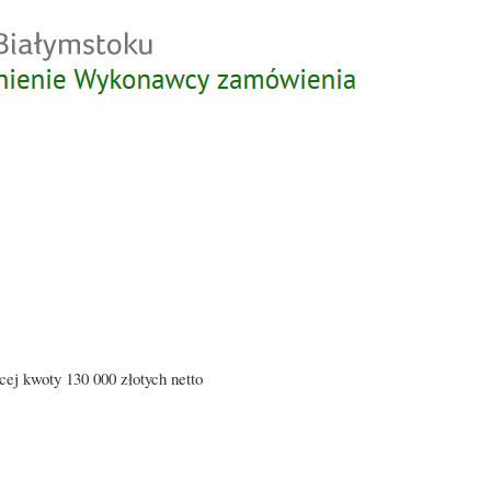
Przejdź
do
treści
ej kwoty 130 000 złotych netto