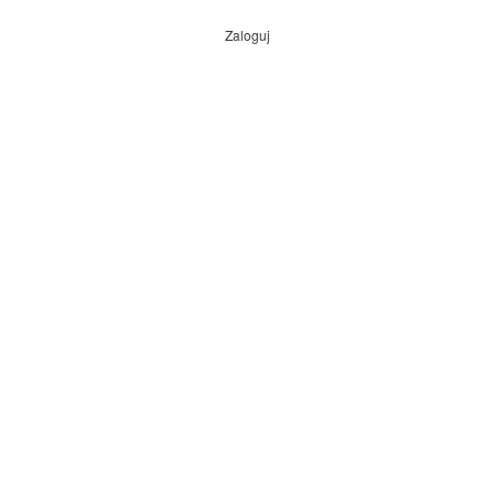
Zaloguj
Menu
konta
użytkownika