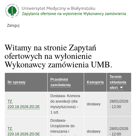
Przejdź
do
treści
Zaloguj
Menu
konta
użytkownika
Witamy na stronie Zapytań
ofertowych na wyłonienie
Wykonawcy zamówienia UMB.
Termin
Przedmiot
Nr sprawy
Kategoria
składania
zamówienia
ofert
Sortuj
rosnąco
Dostawa- Komora
TZ.
do anestezji (dla
28/01/2026
dostawy
220.18.2026.ZO.2E
myszy/szczura) –
- 12:00
1 szt.
Dostawa-
Urządzenie do
TZ.
28/01/2026
mieszania i
dostawy
220.18.2026.ZO.5E
- 12:00