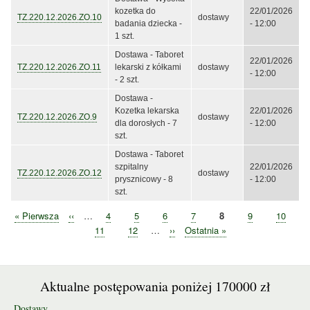
kozetka do
22/01/2026
TZ.220.12.2026.ZO.10
dostawy
badania dziecka -
- 12:00
1 szt.
Dostawa - Taboret
22/01/2026
TZ.220.12.2026.ZO.11
lekarski z kółkami
dostawy
- 12:00
- 2 szt.
Dostawa -
Kozetka lekarska
22/01/2026
TZ.220.12.2026.ZO.9
dostawy
dla dorosłych - 7
- 12:00
szt.
Dostawa - Taboret
szpitalny
22/01/2026
TZ.220.12.2026.ZO.12
dostawy
prysznicowy - 8
- 12:00
szt.
Pierwsza
« Pierwsza
Poprzednia
‹‹
…
Strona
4
Strona
5
Strona
6
Strona
7
Bieżąca
8
Strona
9
Strona
10
Stronicowanie
strona
strona
strona
Strona
11
Strona
12
…
Następna
››
Ostatnia
Ostatnia »
strona
strona
Aktualne postępowania poniżej 170000 zł
Dostawy