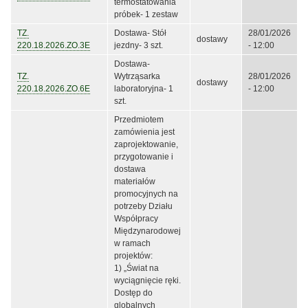
termostatowania
próbek- 1 zestaw
TZ.
Dostawa- Stół
28/01/2026
dostawy
220.18.2026.ZO.3E
jezdny- 3 szt.
- 12:00
Dostawa-
TZ.
Wytrząsarka
28/01/2026
dostawy
220.18.2026.ZO.6E
laboratoryjna- 1
- 12:00
szt.
Przedmiotem
zamówienia jest
zaprojektowanie,
przygotowanie i
dostawa
materiałów
promocyjnych na
potrzeby Działu
Współpracy
Międzynarodowej
w ramach
projektów:
1) „Świat na
wyciągnięcie ręki.
Dostęp do
globalnych