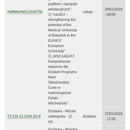
platform i narzędzi
edukacyjnych”,
26/01/2026
AWM/NAW/1/2026/TM
usługi
2) “valuEU –
- 09:00
strengthening the
potential of the
Medical University
of Bialystok in the
EUNICE
European
University”
3) „MSCA4EAST
Kompleksowe
wsparcie dla
Działań Programu
Marii
Skłodowskiej-
Curie w
makroregionie
Polski
Wschodniej”.
Dostawa - Wózek
22/01/2026
TZ.220.12.2026.ZO.8
zabiegowy - 12
dostawy
- 12:00
szt.
Dostawa - Wysoka