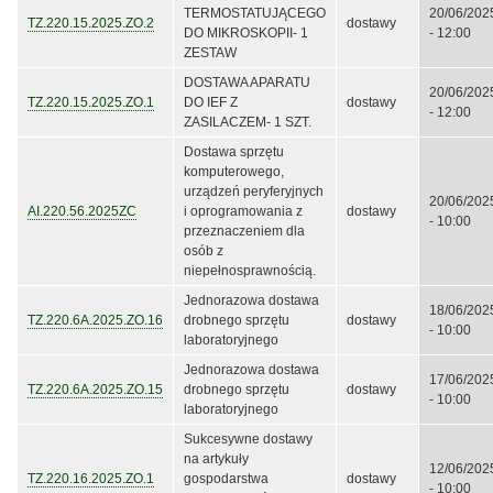
TERMOSTATUJĄCEGO
20/06/202
TZ.220.15.2025.ZO.2
dostawy
DO MIKROSKOPII- 1
- 12:00
ZESTAW
DOSTAWA APARATU
20/06/202
TZ.220.15.2025.ZO.1
DO IEF Z
dostawy
- 12:00
ZASILACZEM- 1 SZT.
Dostawa sprzętu
komputerowego,
urządzeń peryferyjnych
20/06/202
AI.220.56.2025ZC
i oprogramowania z
dostawy
- 10:00
przeznaczeniem dla
osób z
niepełnosprawnością.
Jednorazowa dostawa
18/06/202
TZ.220.6A.2025.ZO.16
drobnego sprzętu
dostawy
- 10:00
laboratoryjnego
Jednorazowa dostawa
17/06/202
TZ.220.6A.2025.ZO.15
drobnego sprzętu
dostawy
- 10:00
laboratoryjnego
Sukcesywne dostawy
na artykuły
12/06/202
TZ.220.16.2025.ZO.1
gospodarstwa
dostawy
- 10:00