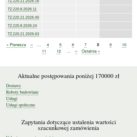
TZ.220.21.2026.16
TZ.220.8.2026.11
TZ.220.21.2026.40
TZ.220.8.2026.24
TZ.220.21.2026.63
Pierwsza
« Pierwsza
Poprzednia
‹‹
…
Strona
4
Strona
5
Strona
6
Strona
7
Bieżąca
8
Strona
9
Strona
10
Stronicowanie
strona
strona
strona
Strona
11
Strona
12
…
Następna
››
Ostatnia
Ostatnia »
strona
strona
Aktualne postępowania poniżej 170000 zł
Dostawy
Roboty budowlane
Usługi
Usługi społeczne
Zapytania dotyczące ustalenia wartości
szacunkowej zamówienia