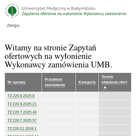
Przejdź
do
treści
Zaloguj
Menu
konta
użytkownika
Witamy na stronie Zapytań
ofertowych na wyłonienie
Wykonawcy zamówienia UMB.
Termin
Przedmiot
Nr sprawy
Kategoria
składania ofert
zamówienia
Sortuj
malejąco
TZ.220.8.2025.8
TZ.220.9.2025.21
TZ.220.7.2025.40
TZ.220.7.2025.57
TZ.220.21.2026.1