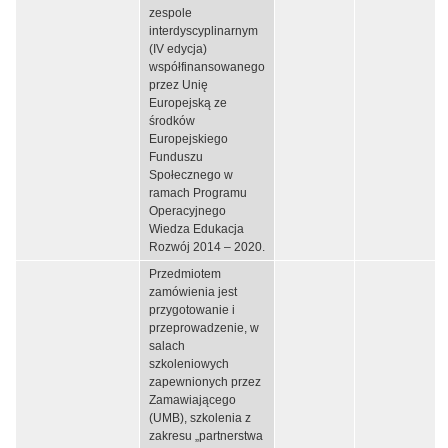
zespole
interdyscyplinarnym
(IV edycja)
współfinansowanego
przez Unię
Europejską ze
środków
Europejskiego
Funduszu
Społecznego w
ramach Programu
Operacyjnego
Wiedza Edukacja
Rozwój 2014 – 2020.
Przedmiotem
zamówienia jest
przygotowanie i
przeprowadzenie, w
salach
szkoleniowych
zapewnionych przez
Zamawiającego
(UMB), szkolenia z
zakresu „partnerstwa