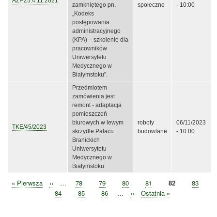
AZP.25.4.11.2021
zamkniętego pn.
społeczne
- 10:00
„Kodeks
postępowania
administracyjnego
(KPA) – szkolenie dla
pracowników
Uniwersytetu
Medycznego w
Białymstoku”.
Przedmiotem
zamówienia jest
remont - adaptacja
pomieszczeń
biurowych w lewym
roboty
06/11/2023
TKE/45/2023
skrzydle Pałacu
budowlane
- 10:00
Branickich
Uniwersytetu
Medycznego w
Białymstoku
Pierwsza
« Pierwsza
Poprzednia
‹‹
…
Strona
78
Strona
79
Strona
80
Strona
81
Bieżąca
82
Strona
83
Stronicowanie
strona
strona
strona
Strona
84
Strona
85
Strona
86
…
Następna
››
Ostatnia
Ostatnia »
strona
strona