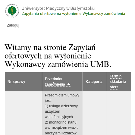
Przejdź
do
treści
Zaloguj
Menu
konta
użytkownika
Witamy na stronie Zapytań
ofertowych na wyłonienie
Wykonawcy zamówienia UMB.
Termin
Przedmiot
Nr sprawy
Kategoria
składania
zamówienia
Sortuj
ofert
malejąco
Przedmiotem umowy
jest:
1) usługa dzierżawy
urządzeń
wielofunkcyjnych
2) monitoring stanu
ww. urządzeń wraz z
odczytem liczników