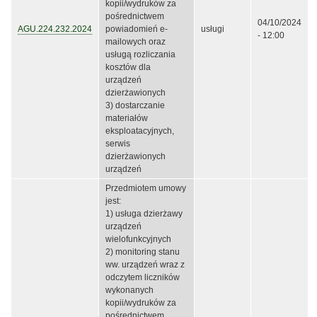
kopii/wydruków za
pośrednictwem
04/10/2024
AGU.224.232.2024
powiadomień e-
usługi
- 12:00
mailowych oraz
usługą rozliczania
kosztów dla
urządzeń
dzierżawionych
3) dostarczanie
materiałów
eksploatacyjnych,
serwis
dzierżawionych
urządzeń
Przedmiotem umowy
jest:
1) usługa dzierżawy
urządzeń
wielofunkcyjnych
2) monitoring stanu
ww. urządzeń wraz z
odczytem liczników
wykonanych
kopii/wydruków za
pośrednictwem